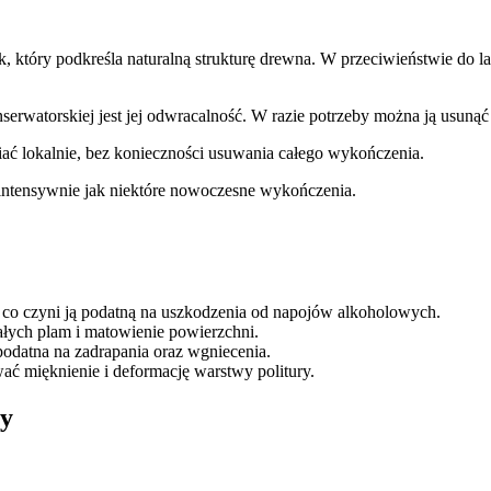
sk, który podkreśla naturalną strukturę drewna. W przeciwieństwie do 
nserwatorskiej jest jej odwracalność. W razie potrzeby można ją usun
ać lokalnie, bez konieczności usuwania całego wykończenia.
k intensywnie jak niektóre nowoczesne wykończenia.
, co czyni ją podatną na uszkodzenia od napojów alkoholowych.
łych plam i matowienie powierzchni.
 podatna na zadrapania oraz wgniecenia.
ć mięknienie i deformację warstwy politury.
ry