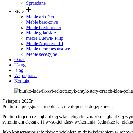
Sprzedane
Style
Meble art déco
Meble barokowe
Meble biedermeier
Meble gdańskie
meble Ludwik Filip
Meble Napoleon III
Meble neorenesansowe
Meble secesyjne
O nas
Usługi
Blog
Współpraca
Kontakt
7 sierpnia 2025r
Politura – pielęgnacja mebli. Jak nie dopuścić do jej zmycia
Politura to jedna z najbardziej szlachetnych i zarazem najbardziej
synonimem elegancji i wysokiej klasy wykonania. Jednakże jej piękno
Jako konserwator zabytków z wieloletnim doświadczeniem w renowac