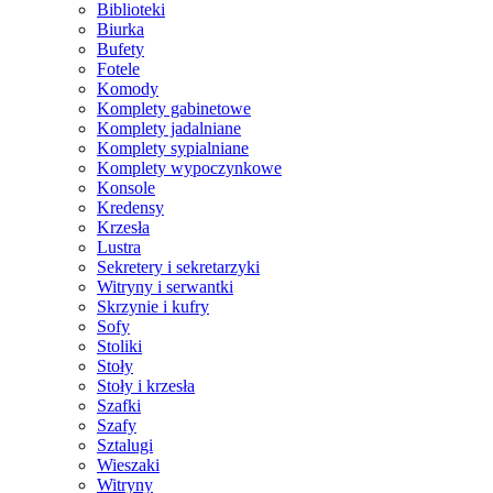
Biblioteki
Biurka
Bufety
Fotele
Komody
Komplety gabinetowe
Komplety jadalniane
Komplety sypialniane
Komplety wypoczynkowe
Konsole
Kredensy
Krzesła
Lustra
Sekretery i sekretarzyki
Witryny i serwantki
Skrzynie i kufry
Sofy
Stoliki
Stoły
Stoły i krzesła
Szafki
Szafy
Sztalugi
Wieszaki
Witryny