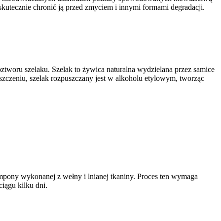
k skutecznie chronić ją przed zmyciem i innymi formami degradacji.
ztworu szelaku. Szelak to żywica naturalna wydzielana przez samice
szczeniu, szelak rozpuszczany jest w alkoholu etylowym, tworząc
ampony wykonanej z wełny i lnianej tkaniny. Proces ten wymaga
iągu kilku dni.