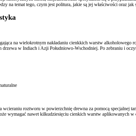
dzy na temat tego, czym jest politura, jakie są jej właściwości oraz ja
ystyka
egająca na wielokrotnym nakładaniu cienkkich warstw alkoholowego ro
h drzewa w Indiach i Azji Południowo-Wschodniej. Po zebraniu i oczy
naturalne
 na wcieraniu roztworu w powierzchnię drewna za pomocą specjalnej t
może wymagać nawet kilkudziesięciu cienkich warstw aplikowanych w c