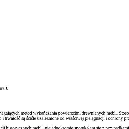
 wymagających metod wykańczania powierzchni drewnianych mebli. Stoso
 i trwałość są ściśle uzależnione od właściwej pielęgnacji i ochrony 
ji historycznych mebli, niejednokrotnie spotykałem się z przypadka