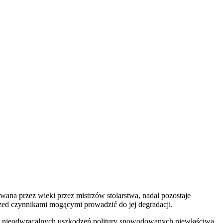
wana przez wieki przez mistrzów stolarstwa, nadal pozostaje
przed czynnikami mogącymi prowadzić do jej degradacji.
mi nieodwracalnych uszkodzeń politury spowodowanych niewłaściwą