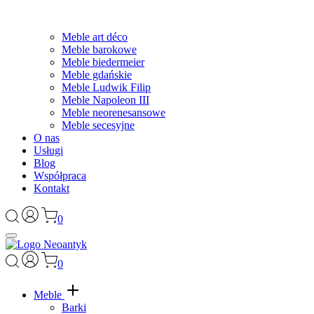
Meble art déco
Meble barokowe
Meble biedermeier
Meble gdańskie
Meble Ludwik Filip
Meble Napoleon III
Meble neorenesansowe
Meble secesyjne
O nas
Usługi
Blog
Współpraca
Kontakt
0
0
Meble
Barki