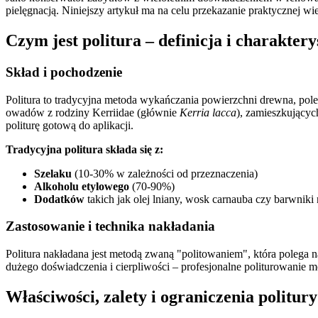
pielęgnacją. Niniejszy artykuł ma na celu przekazanie praktycznej wie
Czym jest politura – definicja i charakter
Skład i pochodzenie
Politura to tradycyjna metoda wykańczania powierzchni drewna, pol
owadów z rodziny Kerriidae (głównie
Kerria lacca
), zamieszkującyc
politurę gotową do aplikacji.
Tradycyjna politura składa się z:
Szelaku
(10-30% w zależności od przeznaczenia)
Alkoholu etylowego
(70-90%)
Dodatków
takich jak olej lniany, wosk carnauba czy barwniki 
Zastosowanie i technika nakładania
Politura nakładana jest metodą zwaną "politowaniem", która polega
dużego doświadczenia i cierpliwości – profesjonalne politurowanie 
Właściwości, zalety i ograniczenia politury