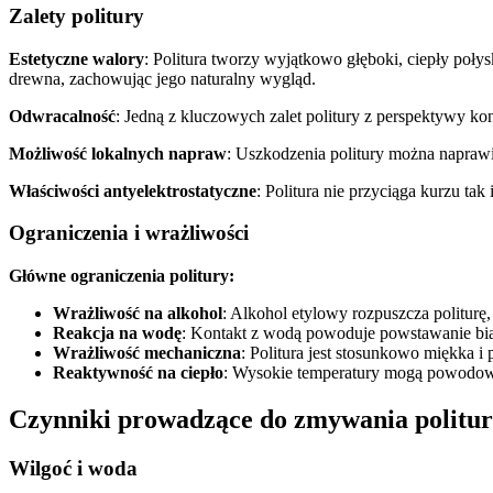
Zalety politury
Estetyczne walory
: Politura tworzy wyjątkowo głęboki, ciepły poły
drewna, zachowując jego naturalny wygląd.
Odwracalność
: Jedną z kluczowych zalet politury z perspektywy ko
Możliwość lokalnych napraw
: Uszkodzenia politury można naprawi
Właściwości antyelektrostatyczne
: Politura nie przyciąga kurzu ta
Ograniczenia i wrażliwości
Główne ograniczenia politury:
Wrażliwość na alkohol
: Alkohol etylowy rozpuszcza politurę
Reakcja na wodę
: Kontakt z wodą powoduje powstawanie bia
Wrażliwość mechaniczna
: Politura jest stosunkowo miękka i
Reaktywność na ciepło
: Wysokie temperatury mogą powodowa
Czynniki prowadzące do zmywania politu
Wilgoć i woda