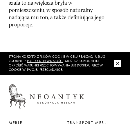
szafa to największa bryła w
pomieszczeniu, w sposób naturalny
nadająca mu ton, a także definiująca jego
proporcje.
STRONA KORZYSTA Z PLIKÓW COOKIE W CELU REALIZACJI USŁUG
ZGODNIE Z
POLITYKĄ PRYWATNOŚCI
. MOŻESZ SAMODZIELNIE
OKREŚLIĆ WARUNKI PRZECHOWYWANIA LUB DOSTĘPU PLIKÓW
COOKIE W TWOJEJ PRZEGLĄDARCE.
MEBLE
TRANSPORT MEBLI