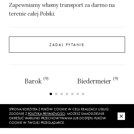
Zapewniamy własny transport za darmo na
terenie całej Polski.
ZADAJ PYTANIE
(9)
(9)
Barok
Biedermeier
STRONA KORZYSTA Z PLIKÓW COOKIE W CELU REALIZACJI USŁUG
ZGODNIE Z
POLITYKĄ PRYWATNOŚCI
. MOŻESZ SAMODZIELNIE
OKREŚLIĆ WARUNKI PRZECHOWYWANIA LUB DOSTĘPU PLIKÓW
COOKIE W TWOJEJ PRZEGLĄDARCE.