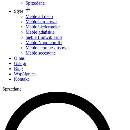
Sprzedane
Style
Meble art déco
Meble barokowe
Meble biedermeier
Meble gdańskie
meble Ludwik Filip
Meble Napoleon III
Meble neorenesansowe
Meble secesyjne
O nas
Usługi
Blog
Współpraca
Kontakt
Sprzedane