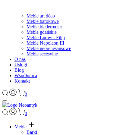
Meble art déco
Meble barokowe
Meble biedermeier
Meble gdańskie
Meble Ludwik Filip
Meble Napoleon III
Meble neorenesansowe
Meble secesyjne
O nas
Usługi
Blog
Współpraca
Kontakt
0
0
Meble
Barki