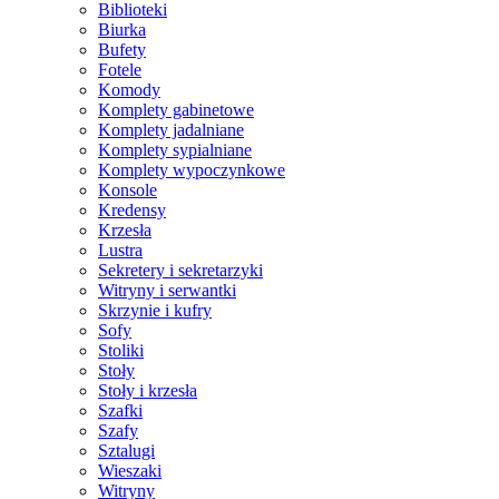
Biblioteki
Biurka
Bufety
Fotele
Komody
Komplety gabinetowe
Komplety jadalniane
Komplety sypialniane
Komplety wypoczynkowe
Konsole
Kredensy
Krzesła
Lustra
Sekretery i sekretarzyki
Witryny i serwantki
Skrzynie i kufry
Sofy
Stoliki
Stoły
Stoły i krzesła
Szafki
Szafy
Sztalugi
Wieszaki
Witryny