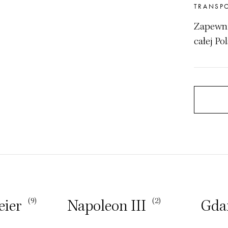
TRANSP
Zapewni
całej Pol
(9)
(2)
eier
Napoleon III
Gdan