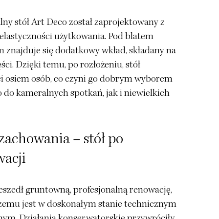
lny stół Art Deco został zaprojektowany z
 elastyczności użytkowania. Pod blatem
 znajduje się dodatkowy wkład, składany na
ści. Dzięki temu, po rozłożeniu, stół
i osiem osób, co czyni go dobrym wyborem
 do kameralnych spotkań, jak i niewielkich
zachowania – stół po
acji
eszedł gruntowną, profesjonalną renowację,
czemu jest w doskonałym stanie technicznym
lnym. Działania konserwatorskie przywróciły