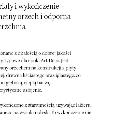
iały i wykończenie –
hetny orzech i odporna
erzchnia
onano z dbałością o dobrej jakości
y, typowe dla epoki Art Deco. Jest
wany orzechem na konstrukcji z płyty
iej, drewna liściastego oraz iglastego, co
u głęboką, ciepłą barwę i
rystyczne usłojenie.
wykończono z starannością, używając lakieru
anego na wysoki połysk. To wykończenie nie