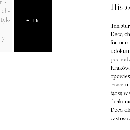
Histo
+ 18
Ten star
Deco, ch
formami 
udokume
pochodze
Kraków,
opowieś
czasem 
łączą w 
doskonal
Deco, of
zastoso