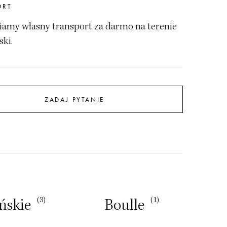
ORT
amy własny transport za darmo na terenie
ski.
ZADAJ PYTANIE
(3)
(1)
́skie
Boulle
Lud