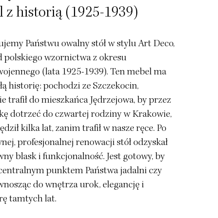
 z historią (1925-1939)
ujemy Państwu owalny stół w stylu Art Deco,
d polskiego wzornictwa z okresu
ojennego (lata 1925-1939). Ten mebel ma
ą historię: pochodzi ze Szczekocin,
e trafił do mieszkańca Jędrzejowa, by przez
rkę dotrzeć do czwartej rodziny w Krakowie,
ędził kilka lat, zanim trafił w nasze ręce. Po
ej, profesjonalnej renowacji stół odzyskał
ny blask i funkcjonalność. Jest gotowy, by
ę centralnym punktem Państwa jadalni czy
wnosząc do wnętrza urok, elegancję i
ę tamtych lat.