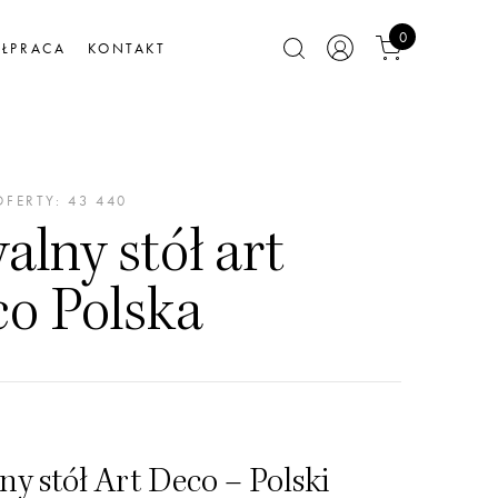
0
ŁPRACA
KONTAKT
FERTY: 43 440
lny stół art
co Polska
y stół Art Deco – Polski