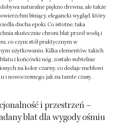
ydobywa naturalne piękno drewna, ale także
owierzchni lśniący, elegancki wygląd, który
iedla ducha epoki. Co istotne, taka
chnia skutecznie chroni blat przed wodą i
em, co czyni stół praktycznym w
nym użytkowaniu. Kilka elementów, takich
 blatu i końcówki nóg, zostało subtelnie
onych na kolor czarny, co dodaje meblowi
u i nowoczesnego, jak na tamte czasy,
jonalność i przestrzeń –
adany blat dla wygody ośmiu