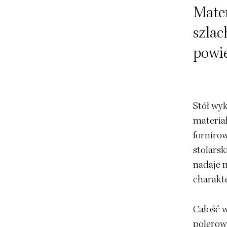
Mater
szlac
powi
Stół wyk
materiał
forniro
stolarsk
nadaje m
charakte
Całość 
polerow