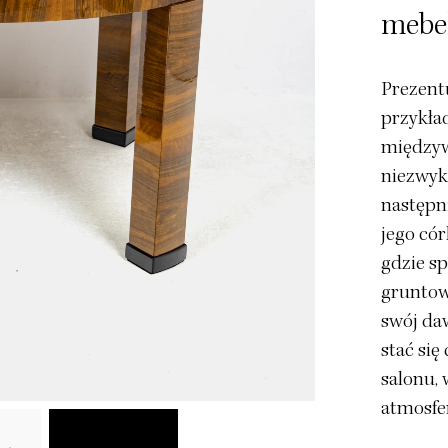
mebel
Prezent
przykła
międzyw
niezwykł
następni
jego có
gdzie sp
gruntown
swój daw
stać si
salonu, 
atmosfer