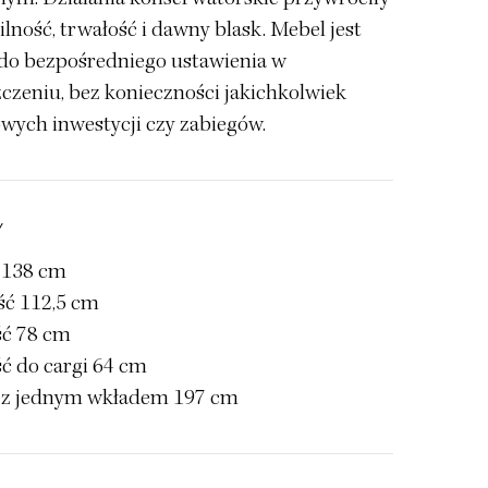
lność, trwałość i dawny blask. Mebel jest
do bezpośredniego ustawienia w
czeniu, bez konieczności jakichkolwiek
wych inwestycji czy zabiegów.
Y
 138 cm
ść 112,5 cm
ć 78 cm
ć do cargi 64 cm
 z jednym wkładem 197 cm