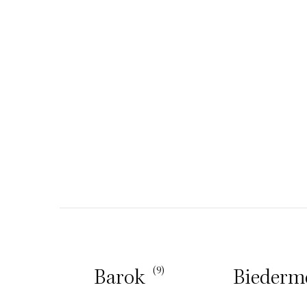
(10)
(9)
m
Barok
Biederm