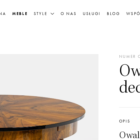
NA
MEBLE
STYLE
O NAS
USŁUGI
BLOG
WSPÓ
NUMER O
Owa
de
OPIS
Owaln