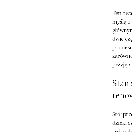
Ten owa
myślą o
głównym
dwie czę
pomieśc
zarówno
przyjęć.
Stan 
renow
Stół prz
dzięki 
i wizua