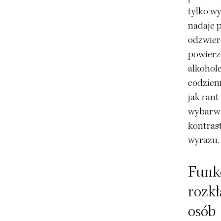
tylko w
nadaje p
odzwierc
powierz
alkohol
codzien
jak rant
wybarwi
kontrast
wyrazu.
Funkc
rozkł
osób