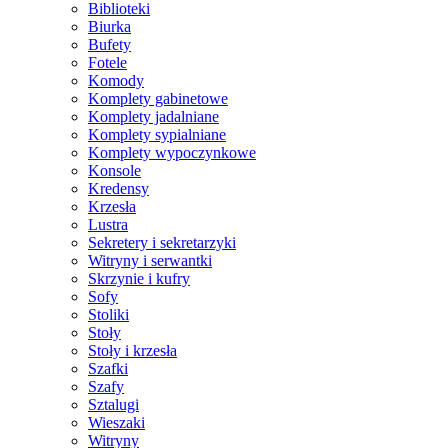
Biblioteki
Biurka
Bufety
Fotele
Komody
Komplety gabinetowe
Komplety jadalniane
Komplety sypialniane
Komplety wypoczynkowe
Konsole
Kredensy
Krzesła
Lustra
Sekretery i sekretarzyki
Witryny i serwantki
Skrzynie i kufry
Sofy
Stoliki
Stoły
Stoły i krzesła
Szafki
Szafy
Sztalugi
Wieszaki
Witryny