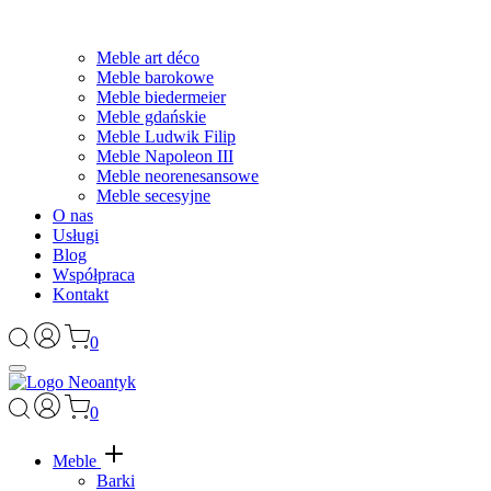
Meble art déco
Meble barokowe
Meble biedermeier
Meble gdańskie
Meble Ludwik Filip
Meble Napoleon III
Meble neorenesansowe
Meble secesyjne
O nas
Usługi
Blog
Współpraca
Kontakt
0
0
Meble
Barki