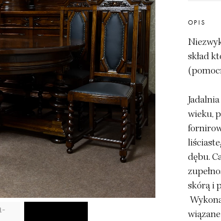
OPIS
Niezwyk
skład k
(pomocni
Jadalni
wieku, 
forniro
liściast
dębu. Ca
zupełno
skórą i
Wykonana
wiązane 