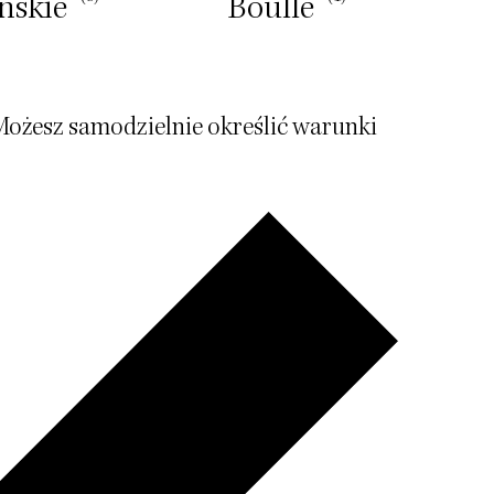
́skie
Boulle
Lud
Możesz samodzielnie określić warunki