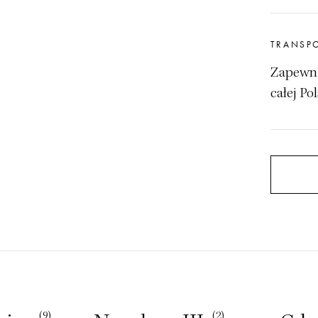
TRANSP
Zapewni
całej Pol
(9)
(2)