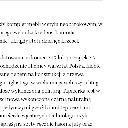
ły komplet mebli w stylu neobarokowym, w
tórego wchodzi kredens, komoda
k), okrągły stół i dziesięć krzeseł.
a datowana na koniec XIX lub początek XX
pochodzenie Niemcy warsztat Polska. Meble
wane dębem na konstrukcji z drzewa
ego i iglastego w wielu miejscach użyto litego
łość wykończona politurą. Tapicerka jest w
ści nowa wykończona czarną naturalną
 pojedynczymi gwożdziami tepicerskimi.
 ściśle wg starych technologii, czyli
sprężyny, szyty ręcznie fason z juty oraz