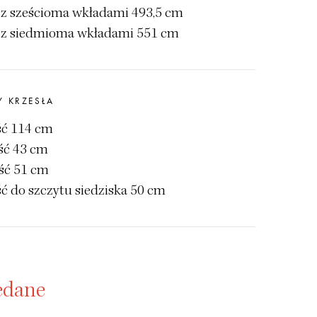
 z sześcioma wkładami 493,5 cm
 z siedmioma wkładami 551 cm
Y KRZESŁA
ć 114 cm
ść 43 cm
ść 51 cm
ć do szczytu siedziska 50 cm
edane