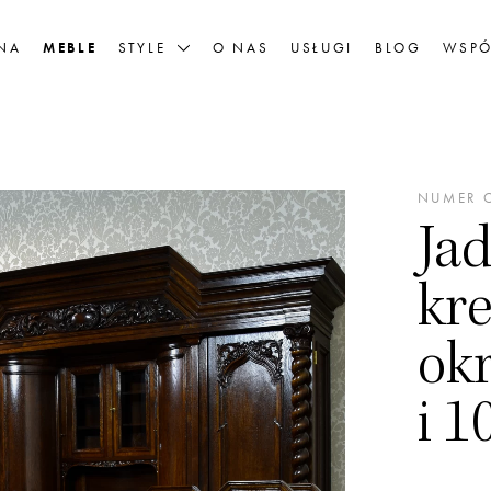
NA
MEBLE
STYLE
O NAS
USŁUGI
BLOG
WSPÓ
NUMER O
Ja
kr
okr
i 1