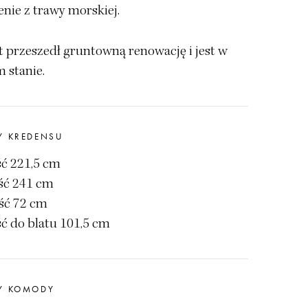
enie z trawy morskiej.
 przeszedł gruntowną renowację i jest w
 stanie.
Y KREDENSU
ć 221,5 cm
ść 241 cm
ść 72 cm
ć do blatu 101,5 cm
Y KOMODY