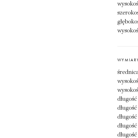
wysokoś
szeroko
głęboko
wysokoś
WYMIAR
średnic
wysokoś
wysokoś
długość
długość
długość
długość
długość