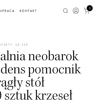
0
ŁPRACA
KONTAKT
FERTY: 38 339
dalnia neobarok
edens pomocnik
ągły stół
0 sztuk krzeseł