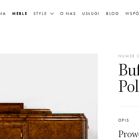
NA
MEBLE
STYLE
O NAS
USŁUGI
BLOG
WSPÓ
NUMER O
Buf
Po
OPIS
Prowe