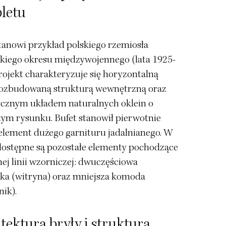
letu
tanowi przykład polskiego rzemiosła
kiego okresu międzywojennego (lata 1925-
rojekt charakteryzuje się horyzontalną
rozbudowaną strukturą wewnętrzną oraz
cznym układem naturalnych oklein o
tym rysunku. Bufet stanowił pierwotnie
element dużego garnituru jadalnianego. W
 dostępne są pozostałe elementy pochodzące
mej linii wzorniczej: dwuczęściowa
ka (witryna) oraz mniejsza komoda
ik).
tektura bryły i struktura