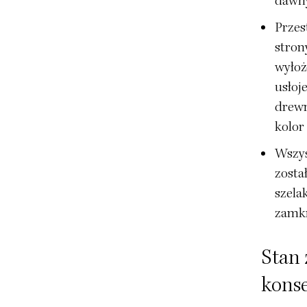
dawn
Przes
stron
wyło
usłoj
drewn
kolor
Wszys
zosta
szela
zamkn
Stan 
kons