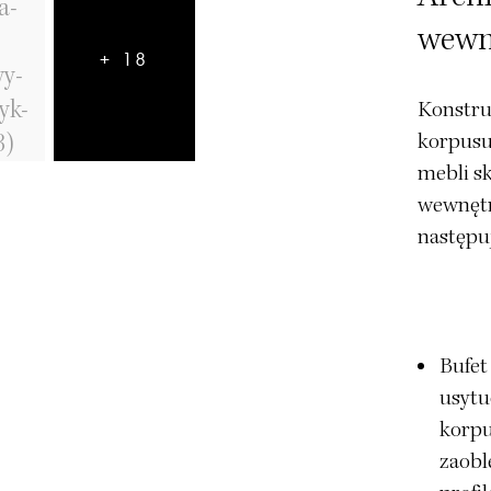
wewn
+ 18
Konstru
korpusu
mebli sk
wewnętr
następu
Bufet
usytu
korpu
zaobl