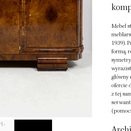
komp
Mebel s
meblars
1939). P
formą, 
symetry
wyrazis
główny 
ofercie
z tej sa
serwant
(pomocn
Archi