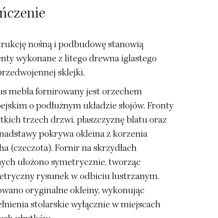
ńczenie
rukcję nośną i podbudowę stanowią
nty wykonane z litego drewna iglastego
przedwojennej sklejki.
s mebla fornirowany jest orzechem
ejskim o podłużnym układzie słojów. Fronty
tkich trzech drzwi, płaszczyznę blatu oraz
 nadstawy pokrywa okleina z korzenia
ha (czeczota). Fornir na skrzydłach
ych ułożono symetrycznie, tworząc
tryczny rysunek w odbiciu lustrzanym.
wano oryginalne okleiny, wykonując
łnienia stolarskie wyłącznie w miejscach