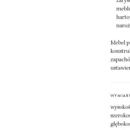
zarys
meblu
harto
naroż
Mebel po
konstruk
zapachó
ustawien
WYMIAR
wysokoś
szeroko
głęboko