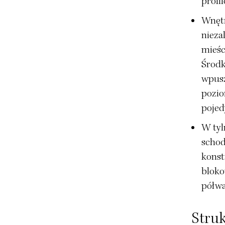
prof
Wnętr
nieza
mieśc
Środk
wpus
pozio
pojed
W tyl
schod
konst
bloko
półwa
Struk