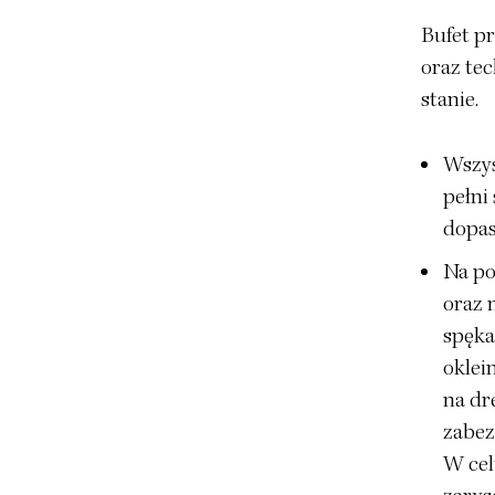
Bufet pr
oraz te
stanie.
Wszys
pełni
dopas
Na po
oraz 
spękan
oklei
na dr
zabez
W cel