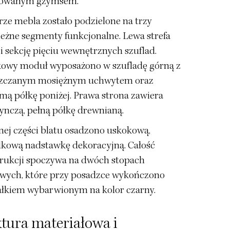
ilowanym gzymsem.
ze mebla zostało podzielone na trzy
leżne segmenty funkcjonalne. Lewa strefa
i sekcję pięciu wewnętrznych szuflad.
owy moduł wyposażono w szufladę górną z
zczanym mosiężnym uchwytem oraz
mą półkę poniżej. Prawa strona zawiera
ynczą, pełną półkę drewnianą.
nej części blatu osadzono uskokową,
kową nadstawkę dekoracyjną. Całość
rukcji spoczywa na dwóch stopach
wych, które przy posadzce wykończono
łkiem wybarwionym na kolor czarny.
tura materiałowa i