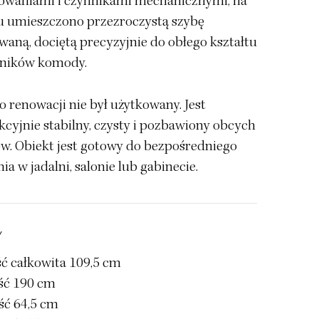
owaniami i czynnikami mechanicznymi, na
 umieszczono przezroczystą szybę
waną, dociętą precyzyjnie do obłego kształtu
ników komody.
 renowacji nie był użytkowany. Jest
cyjnie stabilny, czysty i pozbawiony obcych
w. Obiekt jest gotowy do bezpośredniego
ia w jadalni, salonie lub gabinecie.
Y
ć całkowita 109,5 cm
ść 190 cm
ść 64,5 cm