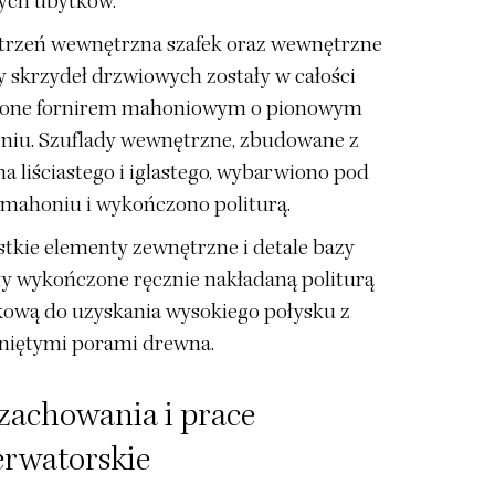
ych ubytków.
trzeń wewnętrzna szafek oraz wewnętrzne
y skrzydeł drzwiowych zostały w całości
żone fornirem mahoniowym o pionowym
eniu. Szuflady wewnętrzne, zbudowane z
a liściastego i iglastego, wybarwiono pod
 mahoniu i wykończono politurą.
tkie elementy zewnętrzne i detale bazy
ły wykończone ręcznie nakładaną politurą
kową do uzyskania wysokiego połysku z
iętymi porami drewna.
zachowania i prace
erwatorskie