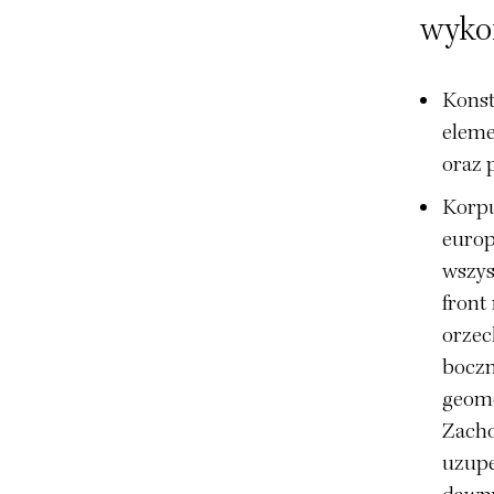
wyko
Konst
eleme
oraz 
Korpu
europ
wszys
front
orzec
boczn
geome
Zacho
uzupe