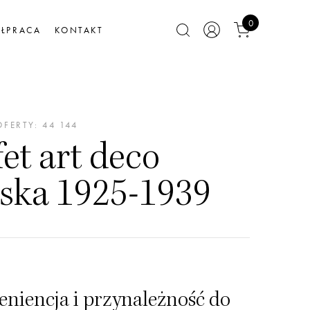
0
ŁPRACA
KONTAKT
FERTY: 44 144
et art deco
lska 1925-1939
niencja i przynależność do